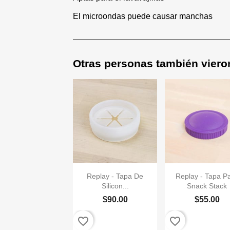
El microondas puede causar manchas
Otras personas también viero


Vista rápida
Vista rápi
Replay - Tapa De
Replay - Tapa P
Silicon...
Snack Stack
$90.00
$55.00
+17
favorite_border
favorite_border