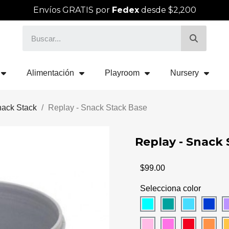
Envíos GRATIS por
Fedex
desde $2,200
Alimentación
Playroom
Nursery
ack Stack
Replay - Snack Stack Base
Replay - Snack
$99.00
Selecciona color