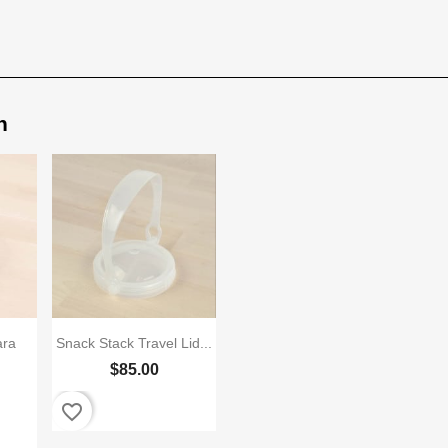
n

da
Vista rápida
ara
Snack Stack Travel Lid...
$85.00
favorite_border