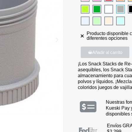
Producto disponible 
diferentes opciones
Añadir al carrito
¡Los Snack Stacks de Re-P
asequibles, los Snack Sta
almacenamiento para cual
polvos y líquidos. ¡Mezcl
coloridos juegos de vajilla
Nuestras fo
Kueski Pay 
disponibles
Envíos GRA
$2,299